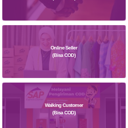
Online Seller
Daftar Sekarang
(Bisa COD)
Walking Customer
Daftar Sekarang
(Bisa COD)