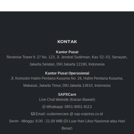
KONTAK
Kantor Pusat
Revenue Tower lt. 27 No. 123, Jl. Jendral Sudirman, Kav. 52–53, Senayan,
Jakarta Selatan, DKI Jakarta 12190, Indonesia
Kantor Pusat Operasional
Jl. Komodor Halim Perdana Kusuma No. 28, Halim Perdana Kusuma,
Makasar, Jakarta Timur, DKI Jakarta 13610, Indonesia
SAPXCare
Live Chat Website (Kanan Bawah)
Whatsapp:
0851-9001-9113
Email:
customercare @ sap-express.co.id
Senin - Minggu: 8.00 - 21.00 WIB (Di Luar Hari Libur Nasional atau Hari
Besar)