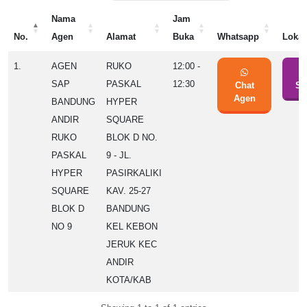
Nama
Jam
No.
Agen
Alamat
Buka
Whatsapp
Lokas
No.
Nama
Alamat
Jam
Whatsapp
Lokas
1.
AGEN
RUKO
12:00 -
Agen
Buka
SAP
PASKAL
12:30
Chat
Se
Agen
BANDUNG
HYPER
ANDIR
SQUARE
RUKO
BLOK D NO.
PASKAL
9 - JL.
HYPER
PASIRKALIKI
SQUARE
KAV. 25-27
BLOK D
BANDUNG
NO 9
KEL KEBON
JERUK KEC
ANDIR
KOTA/KAB
BANDUNG