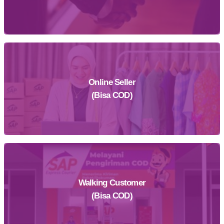
Online Seller
Daftar Sekarang
(Bisa COD)
Walking Customer
Daftar Sekarang
(Bisa COD)