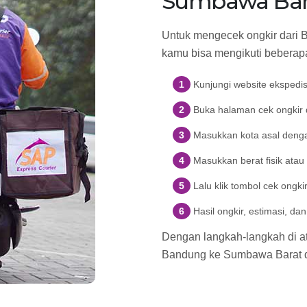
Sumbawa Ba
Untuk mengecek ongkir dari 
kamu bisa mengikuti beberapa
Kunjungi website ekspedi
Buka halaman cek ongkir d
Masukkan kota asal deng
Masukkan berat fisik atau
Lalu klik tombol cek ongki
Hasil ongkir, estimasi, d
Dengan langkah-langkah di ata
Bandung ke Sumbawa Barat 