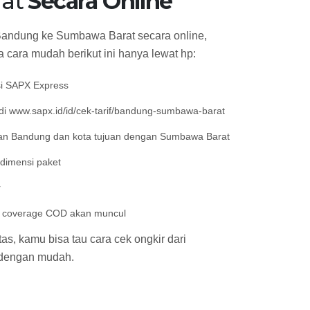
rat
Secara Online
Bandung ke Sumbawa Barat secara online,
 cara mudah berikut ini hanya lewat hp:
si SAPX Express
i www.sapx.id/id/cek-tarif/bandung-sumbawa-barat
an Bandung dan kota tujuan dengan Sumbawa Barat
 dimensi paket
r
an coverage COD akan muncul
s, kamu bisa tau cara cek ongkir dari
dengan mudah.