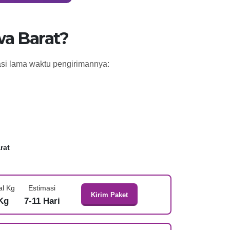
a Barat?
asi lama waktu pengirimannya:
rat
al Kg
Estimasi
Kirim Paket
Kg
7-11 Hari