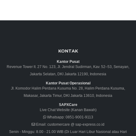
KONTAK
Kantor Pusat
Revenue Tower lt. 27 No. 123, Jl. Jendral Sudirman, Kav. 52–53, Senayan,
Jakarta Selatan, DKI Jakarta 12190, Indonesia
Kantor Pusat Operasional
Jl. Komodor Halim Perdana Kusuma No. 28, Halim Perdana Kusuma,
Makasar, Jakarta Timur, DKI Jakarta 13610, Indonesia
SAPXCare
Live Chat Website (Kanan Bawah)
Whatsapp:
0851-9001-9113
Email:
customercare @ sap-express.co.id
Senin - Minggu: 8.00 - 21.00 WIB (Di Luar Hari Libur Nasional atau Hari