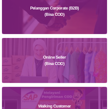
Pelanggan Corporate (B2B)
(Bisa COD)
Online Seller
Daftar Sekarang
(Bisa COD)
Walking Customer
Daftar Sekarang