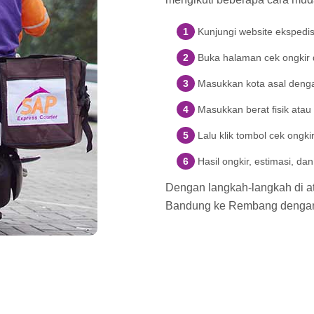
Kunjungi website ekspedi
Buka halaman cek ongkir d
Masukkan kota asal deng
Masukkan berat fisik atau
Lalu klik tombol cek ongki
Hasil ongkir, estimasi, d
Dengan langkah-langkah di ata
Bandung ke Rembang denga