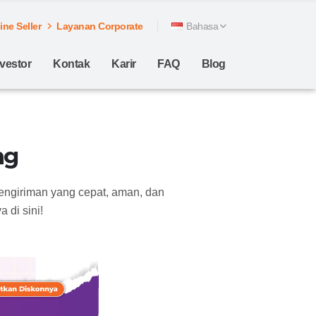
ne Seller
Layanan Corporate
Bahasa
nvestor
Kontak
Karir
FAQ
Blog
ng
engiriman yang cepat, aman, dan
 di sini!