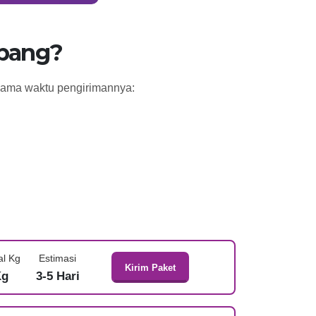
mbang?
 lama waktu pengirimannya:
al Kg
Estimasi
Kirim Paket
Kg
3-5 Hari