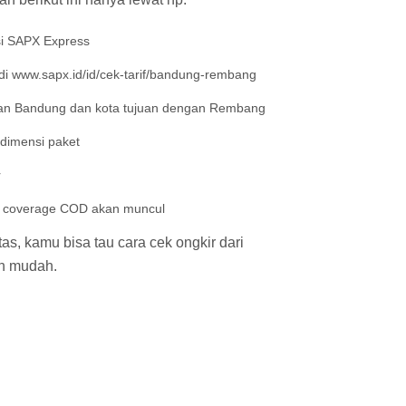
si SAPX Express
i www.sapx.id/id/cek-tarif/bandung-rembang
an Bandung dan kota tujuan dengan Rembang
 dimensi paket
r
an coverage COD akan muncul
s, kamu bisa tau cara cek ongkir dari
n mudah.