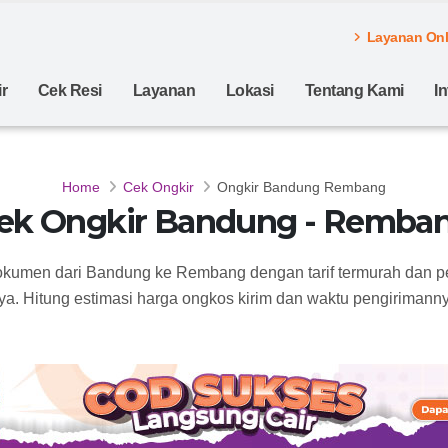
Layanan Onli
r
Cek Resi
Layanan
Lokasi
Tentang Kami
I
Home
Cek Ongkir
Ongkir Bandung Rembang
ek Ongkir Bandung - Remba
dokumen dari Bandung ke Rembang dengan tarif termurah dan p
ya. Hitung estimasi harga ongkos kirim dan waktu pengirimannya