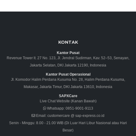
KONTAK
Kantor Pusat
Revenue Tower lt. 27 No. 123, Jl. Jendral Sudirman, Kav. 52–53, Senayan,
Jakarta Selatan, DKI Jakarta 12190, Indonesia
Kantor Pusat Operasional
Jl. Komodor Halim Perdana Kusuma No. 28, Halim Perdana Kusuma,
Makasar, Jakarta Timur, DKI Jakarta 13610, Indonesia
SAPXCare
Live Chat Website (Kanan Bawah)
Whatsapp:
0851-9001-9113
Email:
customercare @ sap-express.co.id
Senin - Minggu: 8.00 - 21.00 WIB (Di Luar Hari Libur Nasional atau Hari
Besar)