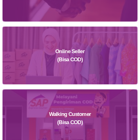
Online Seller
Daftar Sekarang
(Bisa COD)
Walking Customer
Daftar Sekarang
(Bisa COD)