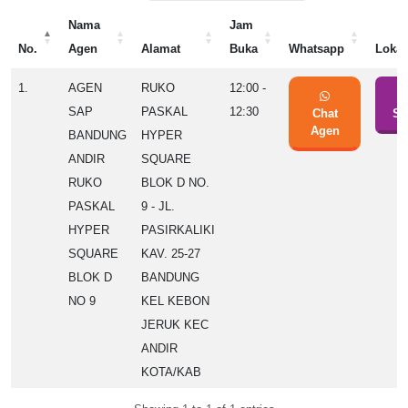
Nama
Jam
No.
Agen
Alamat
Buka
Whatsapp
Lokas
No.
Nama
Alamat
Jam
Whatsapp
Lokas
1.
AGEN
RUKO
12:00 -
Agen
Buka
SAP
PASKAL
12:30
Chat
Se
Agen
BANDUNG
HYPER
ANDIR
SQUARE
RUKO
BLOK D NO.
PASKAL
9 - JL.
HYPER
PASIRKALIKI
SQUARE
KAV. 25-27
BLOK D
BANDUNG
NO 9
KEL KEBON
JERUK KEC
ANDIR
KOTA/KAB
BANDUNG