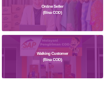
Online Seller
Daftar Sekarang
(Bisa COD)
Walking Customer
Daftar Sekarang
(Bisa COD)
Temukan Agen Terdekat