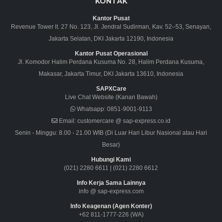
KONTAK
Kantor Pusat
Revenue Tower lt. 27 No. 123, Jl. Jendral Sudirman, Kav. 52–53, Senayan,
Jakarta Selatan, DKI Jakarta 12190, Indonesia
Kantor Pusat Operasional
Jl. Komodor Halim Perdana Kusuma No. 28, Halim Perdana Kusuma,
Makasar, Jakarta Timur, DKI Jakarta 13610, Indonesia
SAPXCare
Live Chat Website (Kanan Bawah)
Whatsapp:
0851-9001-9113
Email:
customercare @ sap-express.co.id
Senin - Minggu: 8.00 - 21.00 WIB (Di Luar Hari Libur Nasional atau Hari
Besar)
Hubungi Kami
(021) 2280 6611
|
(021) 2280 6612
Info Kerja Sama Lainnya
info @ sap-express.com
Info Keagenan (Agen Konter)
+62 811-1777-226 (WA)