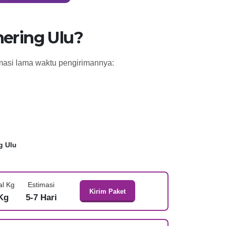
ering Ulu?
imasi lama waktu pengirimannya:
g Ulu
al Kg
Estimasi
Kirim Paket
Kg
5-7 Hari