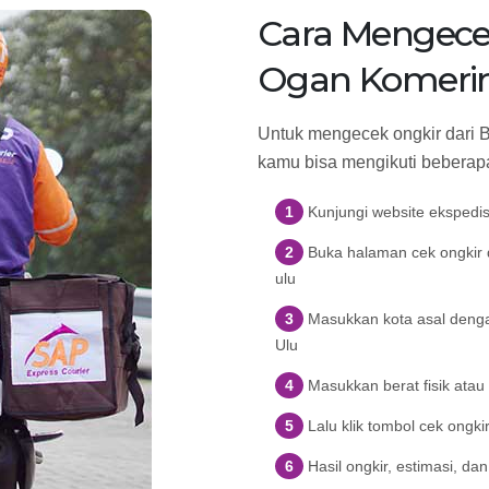
Cara Mengece
Ogan Komeri
Untuk mengecek ongkir dari 
kamu bisa mengikuti beberapa
Kunjungi website ekspedi
Buka halaman cek ongkir d
ulu
Masukkan kota asal deng
Ulu
Masukkan berat fisik atau
Lalu klik tombol cek ongki
Hasil ongkir, estimasi, d