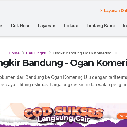
Layanan Onli
r
Cek Resi
Layanan
Lokasi
Tentang Kami
I
Home
Cek Ongkir
Ongkir Bandung Ogan Komering Ulu
ngkir Bandung - Ogan Komeri
dokumen dari Bandung ke Ogan Komering Ulu dengan tarif term
percaya. Hitung estimasi harga ongkos kirim dan waktu pengirim