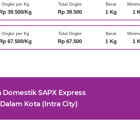
Ongkir per Kg
Total Ongkir
Berat
Minim
Rp 39.500/Kg
Rp 39.500
1 Kg
1 
Ongkir per Kg
Total Ongkir
Berat
Minim
Rp 67.500/Kg
Rp 67.500
1 Kg
1 
n Domestik SAPX Express
Dalam Kota (Intra City)