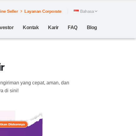
ne Seller
Layanan Corporate
Bahasa
nvestor
Kontak
Karir
FAQ
Blog
r
engiriman yang cepat, aman, dan
 di sini!