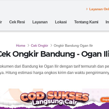
Layanan Onli
r
Cek Resi
Layanan
Lokasi
Tentang Kami
I
Home
Cek Ongkir
Ongkir Bandung Ogan Ilir
Cek Ongkir Bandung - Ogan Ili
dokumen dari Bandung ke Ogan Ilir dengan tarif termurah dan p
ya. Hitung estimasi harga ongkos kirim dan waktu pengirimannya