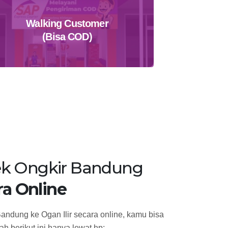
Walking Customer
(Bisa COD)
Temukan Agen Terdekat
k Ongkir Bandung
ra Online
andung ke Ogan Ilir secara online, kamu bisa
h berikut ini hanya lewat hp: