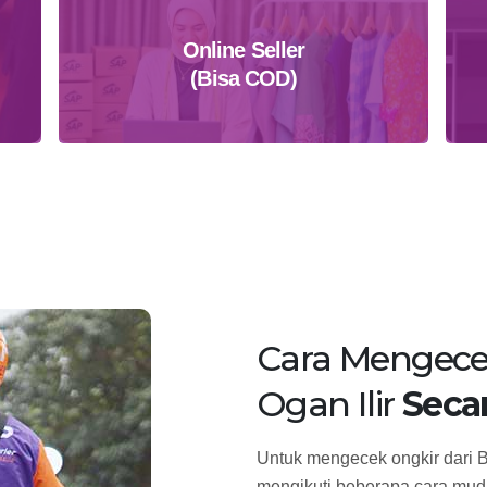
Online Seller
(Bisa COD)
Daftar Sekarang
Cara Mengece
Ogan Ilir
Seca
Untuk mengecek ongkir dari B
mengikuti beberapa cara muda