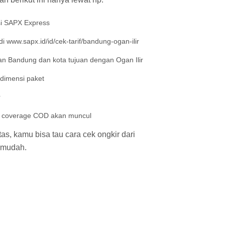
si SAPX Express
 www.sapx.id/id/cek-tarif/bandung-ogan-ilir
n Bandung dan kota tujuan dengan Ogan Ilir
 dimensi paket
r
an coverage COD akan muncul
s, kamu bisa tau cara cek ongkir dari
 mudah.