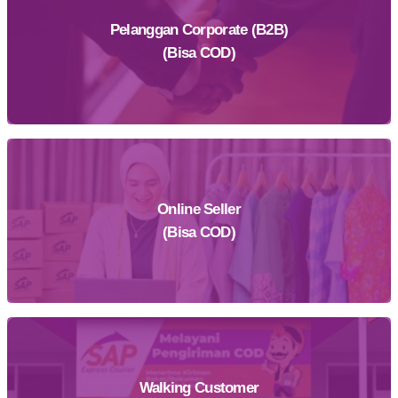
Pelanggan Corporate (B2B)
(Bisa COD)
Online Seller
Daftar Sekarang
(Bisa COD)
Walking Customer
Daftar Sekarang