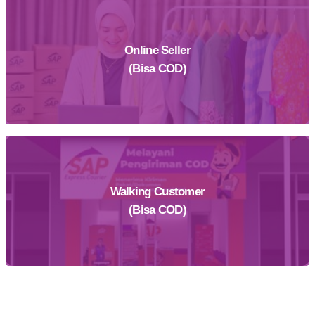
Online Seller
Daftar Sekarang
(Bisa COD)
Walking Customer
Daftar Sekarang
(Bisa COD)