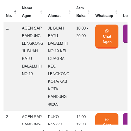
Nama
Jam
No.
Agen
Alamat
Buka
Whatsapp
Lok
No.
Nama
Alamat
Jam
Whatsapp
Lok
1.
AGEN SAP
JL BUAH
10:00 -
Agen
Buka
BANDUNG
BATU
20:00
Chat
S
Agen
LENGKONG
DALALM III
JL BUAH
NO 19 KEL
BATU
CIJAGRA
DALALM III
KEC
NO 19
LENGKONG
KOTA/KAB
KOTA
BANDUNG
40265
2.
AGEN SAP
RUKO
12:00 -
BANDUNG
PASKAL
12:30
Chat
S
Agen