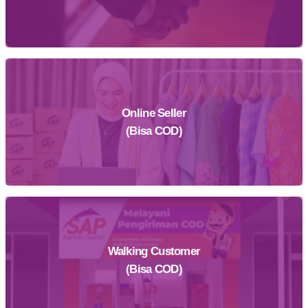
Online Seller
Daftar Sekarang
(Bisa COD)
Walking Customer
Daftar Sekarang
(Bisa COD)