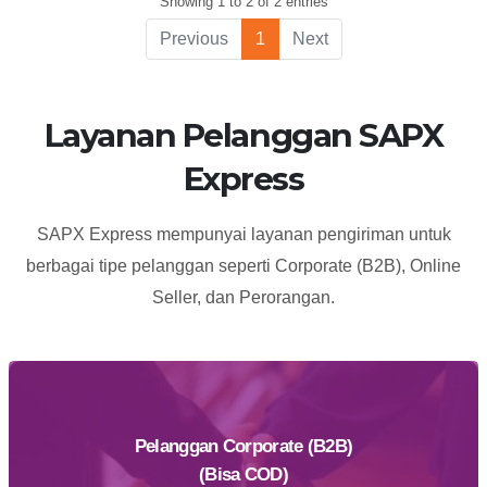
Showing 1 to 2 of 2 entries
ANDIR
HYPER
RUKO
SQUARE
Previous
1
Next
PASKAL
BLOK D NO.
HYPER
9 - JL.
SQUARE
PASIRKALIKI
Layanan Pelanggan SAPX
BLOK D NO
KAV. 25-27
Express
9
BANDUNG
KEL KEBON
JERUK KEC
SAPX Express mempunyai layanan pengiriman untuk
ANDIR
berbagai tipe pelanggan seperti Corporate (B2B), Online
KOTA/KAB
Seller, dan Perorangan.
BANDUNG
40181
Pelanggan Corporate (B2B)
(Bisa COD)