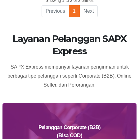
Showing 1 to 2 of 2 entries
ANDIR
HYPER
RUKO
SQUARE
Previous
1
Next
PASKAL
BLOK D NO.
HYPER
9 - JL.
SQUARE
PASIRKALIKI
Layanan Pelanggan SAPX
BLOK D NO
KAV. 25-27
Express
9
BANDUNG
KEL KEBON
JERUK KEC
SAPX Express mempunyai layanan pengiriman untuk
ANDIR
berbagai tipe pelanggan seperti Corporate (B2B), Online
KOTA/KAB
Seller, dan Perorangan.
BANDUNG
40181
Pelanggan Corporate (B2B)
(Bisa COD)