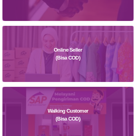
Online Seller
Daftar Sekarang
(Bisa COD)
Walking Customer
Daftar Sekarang
(Bisa COD)