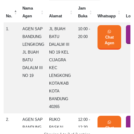
Nama
Jam
No.
Agen
Alamat
Buka
Whatsapp
Lok
No.
Nama
Alamat
Jam
Whatsapp
Lok
1.
AGEN SAP
JL BUAH
10:00 -
Agen
Buka
BANDUNG
BATU
20:00
Chat
S
Agen
LENGKONG
DALALM III
JL BUAH
NO 19 KEL
BATU
CIJAGRA
DALALM III
KEC
NO 19
LENGKONG
KOTA/KAB
KOTA
BANDUNG
40265
2.
AGEN SAP
RUKO
12:00 -
BANDUNG
PASKAL
12:30
Chat
S
Agen