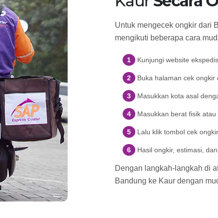
Kaur
Secara O
Untuk mengecek ongkir dari 
mengikuti beberapa cara muda
Kunjungi website ekspedi
Buka halaman cek ongkir d
Masukkan kota asal denga
Masukkan berat fisik atau
Lalu klik tombol cek ongki
Hasil ongkir, estimasi, d
Dengan langkah-langkah di ata
Bandung ke Kaur dengan mu