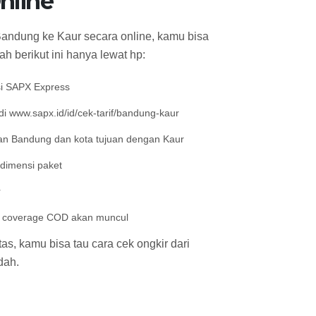
nline
Bandung ke Kaur secara online, kamu bisa
h berikut ini hanya lewat hp:
si SAPX Express
i www.sapx.id/id/cek-tarif/bandung-kaur
n Bandung dan kota tujuan dengan Kaur
 dimensi paket
r
an coverage COD akan muncul
s, kamu bisa tau cara cek ongkir dari
dah.