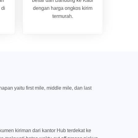
ri
besar dari Bandung ke Kaur
 di
dengan harga ongkos kirim
termurah.
an yaitu first mile, middle mile, dan last
umen kiriman dari kantor Hub terdekat ke