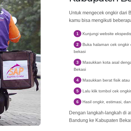
Untuk mengecek ongkir dari 
kamu bisa mengikuti beberapa
Kunjungi website ekspedi
Buka halaman cek ongkir d
bekasi
Masukkan kota asal deng
Bekasi
Masukkan berat fisik atau
Lalu klik tombol cek ongki
Hasil ongkir, estimasi, d
Dengan langkah-langkah di ata
Bandung ke Kabupaten Beka