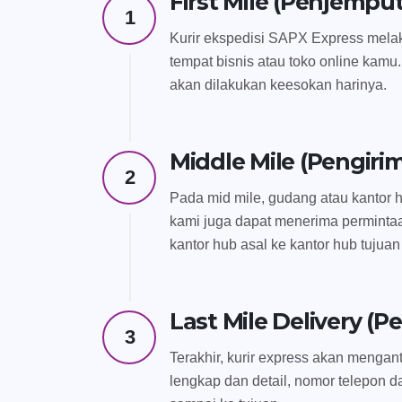
First Mile (Penjempu
1
Kurir ekspedisi SAPX Express melak
tempat bisnis atau toko online kamu.
akan dilakukan keesokan harinya.
Middle Mile (Pengiri
2
Pada mid mile, gudang atau kantor h
kami juga dapat menerima perminta
kantor hub asal ke kantor hub tujua
Last Mile Delivery (
3
Terakhir, kurir express akan menga
lengkap dan detail, nomor telepon 