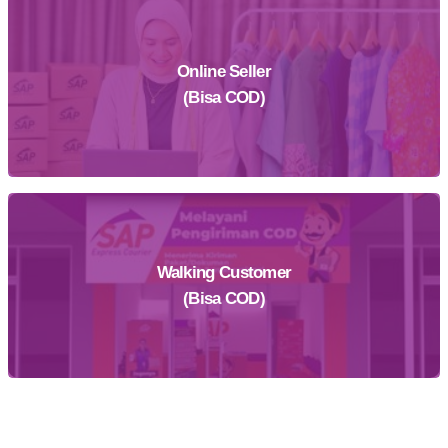
Online Seller
Daftar Sekarang
(Bisa COD)
Walking Customer
Daftar Sekarang
(Bisa COD)