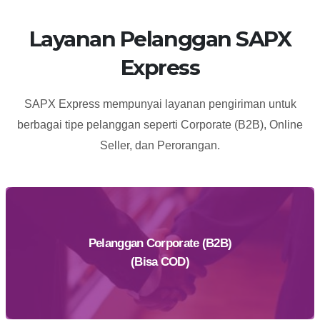
HYPER
9 - JL.
SQUARE
PASIRKALIKI
Layanan Pelanggan SAPX
BLOK D NO
KAV. 25-27
Express
9
BANDUNG
KEL KEBON
JERUK KEC
SAPX Express mempunyai layanan pengiriman untuk
ANDIR
berbagai tipe pelanggan seperti Corporate (B2B), Online
KOTA/KAB
Seller, dan Perorangan.
BANDUNG
40181
Pelanggan Corporate (B2B)
(Bisa COD)