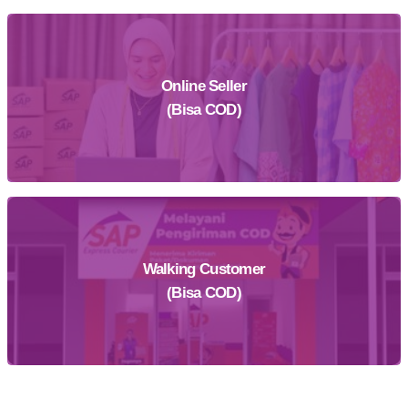
Online Seller
Daftar Sekarang
(Bisa COD)
Walking Customer
Daftar Sekarang
(Bisa COD)