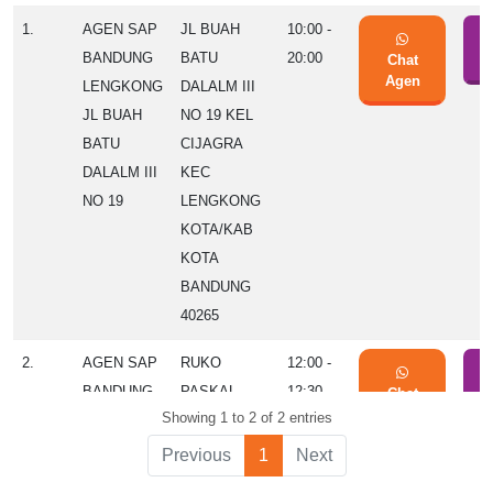
No.
Nama
Alamat
Jam
Whatsapp
Lok
1.
AGEN SAP
JL BUAH
10:00 -
Agen
Buka
BANDUNG
BATU
20:00
Chat
S
Agen
LENGKONG
DALALM III
JL BUAH
NO 19 KEL
BATU
CIJAGRA
DALALM III
KEC
NO 19
LENGKONG
KOTA/KAB
KOTA
BANDUNG
40265
2.
AGEN SAP
RUKO
12:00 -
BANDUNG
PASKAL
12:30
Chat
S
Agen
Showing 1 to 2 of 2 entries
ANDIR
HYPER
RUKO
SQUARE
Previous
1
Next
PASKAL
BLOK D NO.