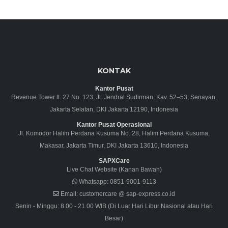
KONTAK
Kantor Pusat
Revenue Tower lt. 27 No. 123, Jl. Jendral Sudirman, Kav. 52–53, Senayan,
Jakarta Selatan, DKI Jakarta 12190, Indonesia
Kantor Pusat Operasional
Jl. Komodor Halim Perdana Kusuma No. 28, Halim Perdana Kusuma,
Makasar, Jakarta Timur, DKI Jakarta 13610, Indonesia
SAPXCare
Live Chat Website (Kanan Bawah)
Whatsapp:
0851-9001-9113
Email:
customercare @ sap-express.co.id
Senin - Minggu: 8.00 - 21.00 WIB (Di Luar Hari Libur Nasional atau Hari
Besar)