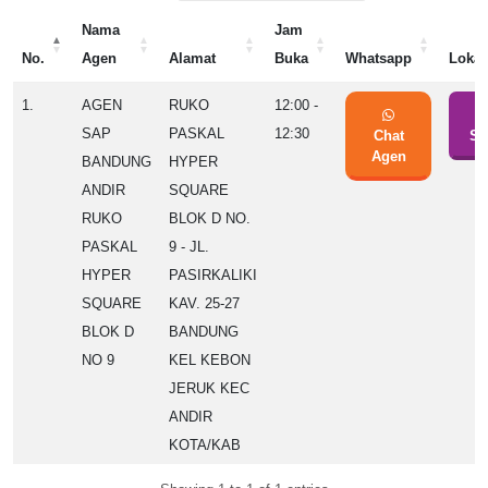
Nama
Jam
No.
Agen
Alamat
Buka
Whatsapp
Lokas
No.
Nama
Alamat
Jam
Whatsapp
Lokas
1.
AGEN
RUKO
12:00 -
Agen
Buka
SAP
PASKAL
12:30
Chat
Se
Agen
BANDUNG
HYPER
ANDIR
SQUARE
RUKO
BLOK D NO.
PASKAL
9 - JL.
HYPER
PASIRKALIKI
SQUARE
KAV. 25-27
BLOK D
BANDUNG
NO 9
KEL KEBON
JERUK KEC
ANDIR
KOTA/KAB
BANDUNG