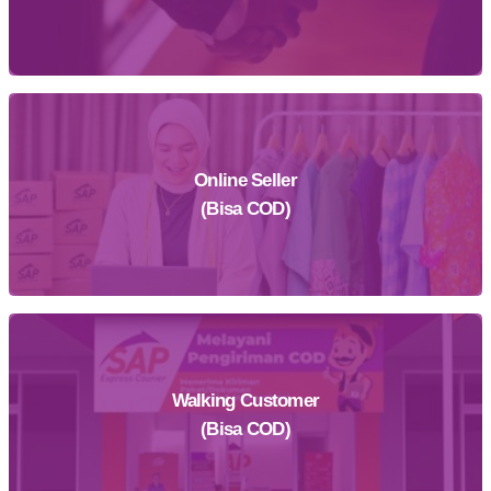
Online Seller
Daftar Sekarang
(Bisa COD)
Walking Customer
Daftar Sekarang
(Bisa COD)