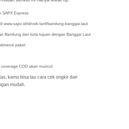
si SAPX Express
i www.sapx.id/id/cek-tarif/bandung-banggai-laut
n Bandung dan kota tujuan dengan Banggai Laut
 dimensi paket
r
an coverage COD akan muncul
s, kamu bisa tau cara cek ongkir dari
ngan mudah.