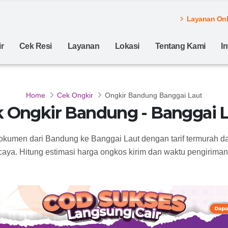
Layanan Onli
r
Cek Resi
Layanan
Lokasi
Tentang Kami
I
Home
Cek Ongkir
Ongkir Bandung Banggai Laut
 Ongkir Bandung - Banggai 
dokumen dari Bandung ke Banggai Laut dengan tarif termurah d
caya. Hitung estimasi harga ongkos kirim dan waktu pengirimann