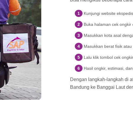
Kunjungi website ekspedi
Buka halaman cek ongkir d
Masukkan kota asal denga
Masukkan berat fisik atau
Lalu klik tombol cek ongki
Hasil ongkir, estimasi, d
Dengan langkah-langkah di ata
Bandung ke Banggai Laut de