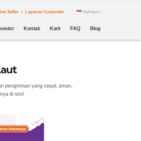
ne Seller
Layanan Corporate
Bahasa
nvestor
Kontak
Karir
FAQ
Blog
Laut
an pengiriman yang cepat, aman,
ya di sini!