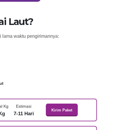
i Laut?
si lama waktu pengirimannya:
ut
al Kg
Estimasi
Kirim Paket
Kg
7-11 Hari