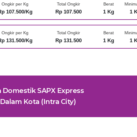
Ongkir per Kg
Total Ongkir
Berat
Minim
Rp 107.500/Kg
Rp 107.500
1 Kg
1 
Ongkir per Kg
Total Ongkir
Berat
Minim
Rp 131.500/Kg
Rp 131.500
1 Kg
1 
n Domestik SAPX Express
Dalam Kota (Intra City)