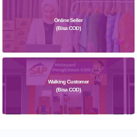
Online Seller
Daftar Sekarang
(Bisa COD)
Walking Customer
Daftar Sekarang
(Bisa COD)