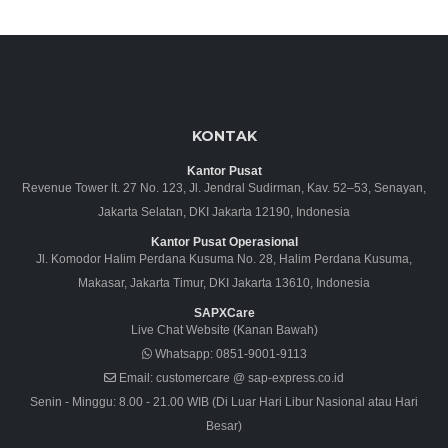
KONTAK
Kantor Pusat
Revenue Tower lt. 27 No. 123, Jl. Jendral Sudirman, Kav. 52–53, Senayan,
Jakarta Selatan, DKI Jakarta 12190, Indonesia
Kantor Pusat Operasional
Jl. Komodor Halim Perdana Kusuma No. 28, Halim Perdana Kusuma,
Makasar, Jakarta Timur, DKI Jakarta 13610, Indonesia
SAPXCare
Live Chat Website (Kanan Bawah)
Whatsapp:
0851-9001-9113
Email:
customercare @ sap-express.co.id
Senin - Minggu: 8.00 - 21.00 WIB (Di Luar Hari Libur Nasional atau Hari
Besar)