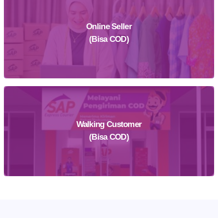
Online Seller
Daftar Sekarang
(Bisa COD)
Walking Customer
Daftar Sekarang
(Bisa COD)