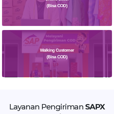
(Bisa COD)
Walking Customer
Daftar Sekarang
(Bisa COD)
Temukan Agen Terdekat
Layanan Pengiriman
SAPX