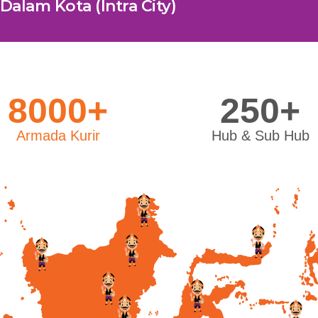
Dalam Kota (Intra City)
8000+
250+
Armada Kurir
Hub & Sub Hub