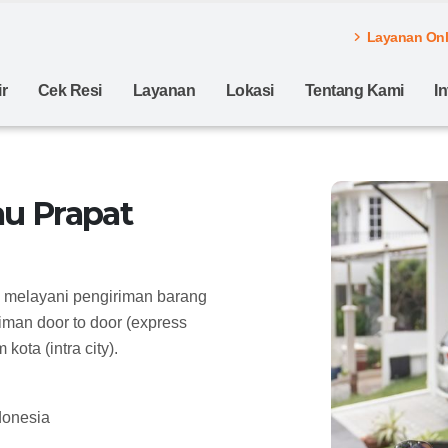
Layanan Onli
r
Cek Resi
Layanan
Lokasi
Tentang Kami
I
u Prapat
g melayani pengiriman barang
man door to door (express
ota (intra city).
donesia