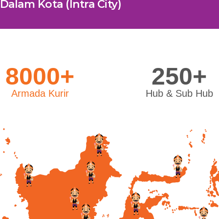
Dalam Kota (Intra City)
8000+
250+
Armada Kurir
Hub & Sub Hub