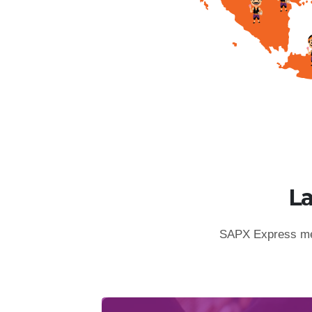
L
SAPX Express mem