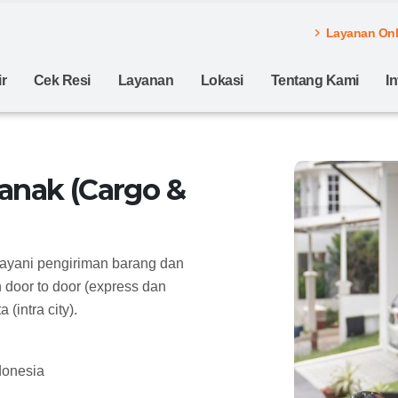
Layanan Onli
r
Cek Resi
Layanan
Lokasi
Tentang Kami
I
anak (Cargo &
layani pengiriman barang dan
door to door (express dan
(intra city).
donesia