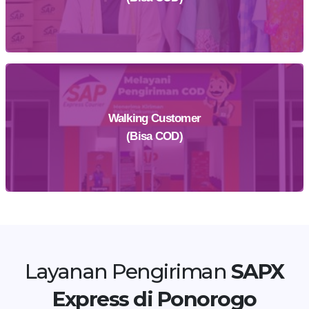
Walking Customer
Daftar Sekarang
(Bisa COD)
Temukan Agen Terdekat
Layanan Pengiriman
SAPX
Express di Ponorogo