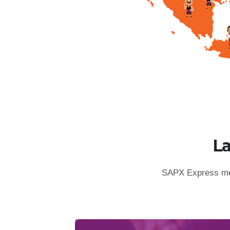
L
SAPX Express mem