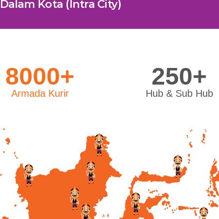
Dalam Kota (Intra City)
8000+
250+
Armada Kurir
Hub & Sub Hub