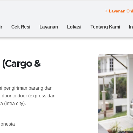
Layanan Onli
r
Cek Resi
Layanan
Lokasi
Tentang Kami
I
 (Cargo &
ni pengiriman barang dan
door to door (express dan
(intra city).
donesia