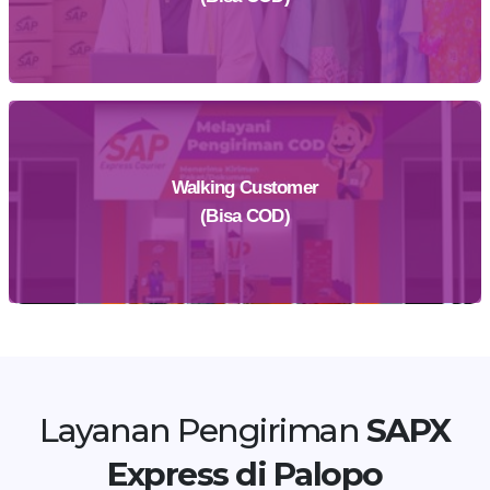
Walking Customer
Daftar Sekarang
(Bisa COD)
Temukan Agen Terdekat
Layanan Pengiriman
SAPX
Express di Palopo