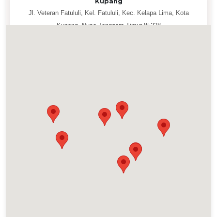
Kupang
Jl. Veteran Fatululi, Kel. Fatululi, Kec. Kelapa Lima, Kota
Kupang, Nusa Tenggara Timur 85228
Selengkapnya
Labuan Bajo
Jl. Mgr Vitalis Jebar, Kel. Goron Talo, Kec. Komodo, Kabupaten
Manggarai Barat, Nusa Tenggara Timur
Selengkapnya
Larantuka
Jl. San Juan, Sarotari, Kec. Larantuka, Kab. Flores Timur, Nusa
Tenggara Timur 86219
Selengkapnya