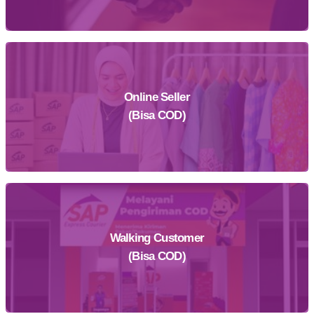
Online Seller
Daftar Sekarang
(Bisa COD)
Walking Customer
Daftar Sekarang
(Bisa COD)