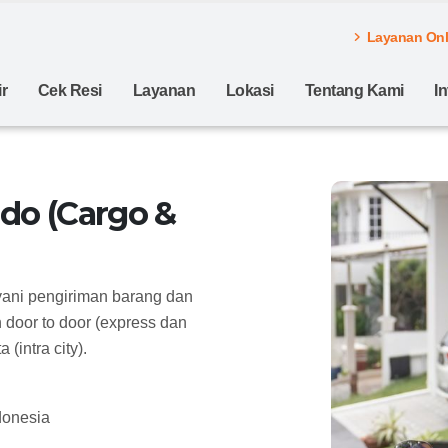
Layanan Onli
r
Cek Resi
Layanan
Lokasi
Tentang Kami
I
do (Cargo &
ani pengiriman barang dan
door to door (express dan
(intra city).
donesia