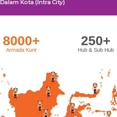
Dalam Kota (Intra City)
8000+
250+
Armada Kurir
Hub & Sub Hub