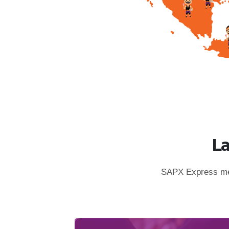
L
SAPX Express mem