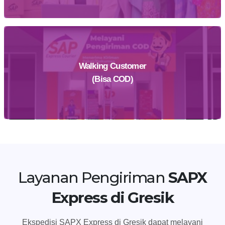
Walking Customer
Daftar Sekarang
(Bisa COD)
Temukan Agen Terdekat
Layanan Pengiriman
SAPX
Express di Gresik
Ekspedisi SAPX Express di Gresik dapat melayani