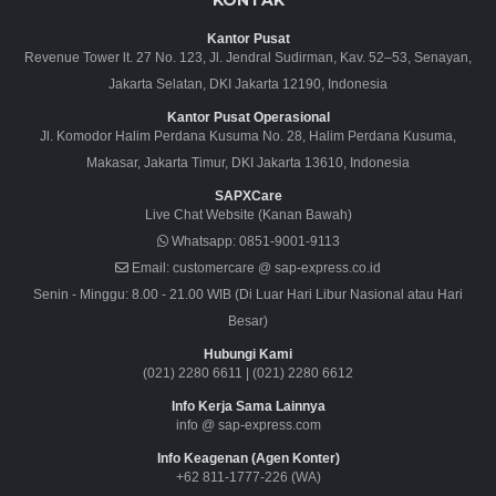
KONTAK
Kantor Pusat
Revenue Tower lt. 27 No. 123, Jl. Jendral Sudirman, Kav. 52–53, Senayan,
Jakarta Selatan, DKI Jakarta 12190, Indonesia
Kantor Pusat Operasional
Jl. Komodor Halim Perdana Kusuma No. 28, Halim Perdana Kusuma,
Makasar, Jakarta Timur, DKI Jakarta 13610, Indonesia
SAPXCare
Live Chat Website (Kanan Bawah)
Whatsapp:
0851-9001-9113
Email:
customercare @ sap-express.co.id
Senin - Minggu: 8.00 - 21.00 WIB (Di Luar Hari Libur Nasional atau Hari
Besar)
Hubungi Kami
(021) 2280 6611
|
(021) 2280 6612
Info Kerja Sama Lainnya
info @ sap-express.com
Info Keagenan (Agen Konter)
+62 811-1777-226 (WA)