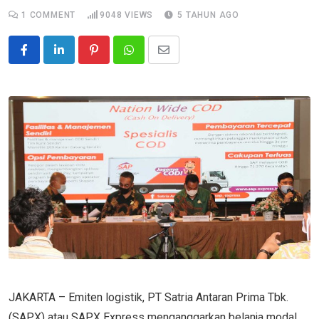
1
COMMENT
9048
VIEWS
5 TAHUN AGO
Pinterest
Whatsapp
Share
via
Email
JAKARTA – Emiten logistik, PT Satria Antaran Prima Tbk.
(SAPX) atau SAPX Express menganggarkan belanja modal