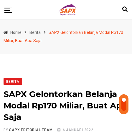
Skip
to
content
Home
Berita
SAPX Gelontorkan Belanja Modal Rp170
Miliar, Buat Apa Saja
BERITA
SAPX Gelontorkan Belanja
Modal Rp170 Miliar, Buat Apa
Saja
BY
SAPX EDITORIAL TEAM
6 JANUARI 2022