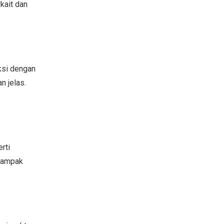
kait dan
aksi dengan
n jelas.
rti
 dampak