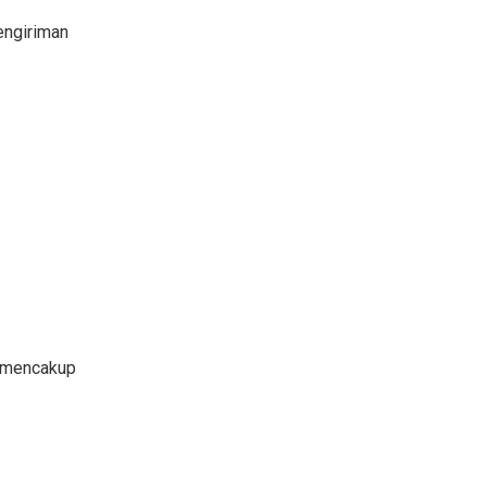
engiriman
i mencakup