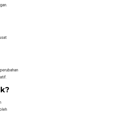
gan.
usat
 perubahan
tif.
ik?
n
oleh