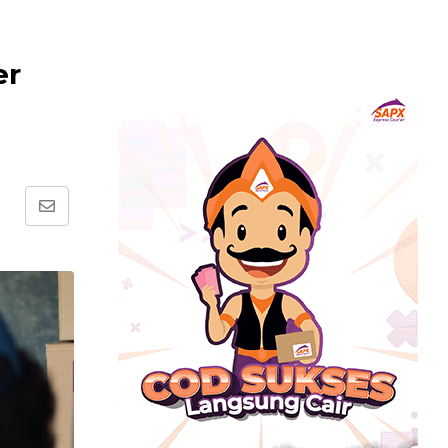
er
Share
via
Email