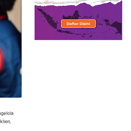
ngelola
klien,