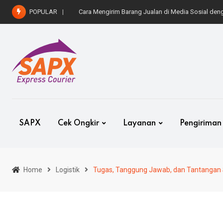
Skip
POPULAR
Cara Kirim Mobil ke Luar Kota dengan Aman dan 
to
content
SAPX
Cek Ongkir
Layanan
Pengiriman
Home
Logistik
Tugas, Tanggung Jawab, dan Tantangan S