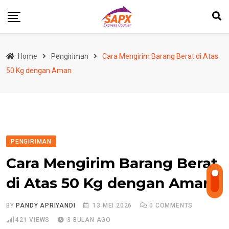
Skip
to
content
Home
Pengiriman
Cara Mengirim Barang Berat di Atas
50 Kg dengan Aman
PENGIRIMAN
Cara Mengirim Barang Berat
di Atas 50 Kg dengan Aman
BY
PANDY APRIYANDI
13 MEI 2026
0
COMMENTS
421
VIEWS
3 BULAN AGO